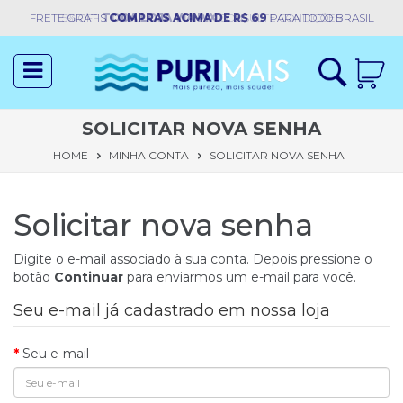
FRETE GRÁTIS
5% OFF
TODA LOJA VIA PIX
COMPRAS ACIMA DE R$ 69
CONSULTE CONDIÇÕES
PARA TODO BRASIL
Acessar
toggle
Cadastre-
navigation
se
SOLICITAR NOVA SENHA
Início
HOME
MINHA CONTA
SOLICITAR NOVA SENHA
Quem
Somos
Solicitar nova senha
Filtros
Digite o e-mail associado à sua conta. Depois pressione o
botão
Continuar
para enviarmos um e-mail para você.
Magnetizador
Seu e-mail já cadastrado em nossa loja
Peças
Seu e-mail
Purificadores