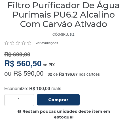
Filtro Purificador De Água
Purimais PU6.2 Alcalino
Com Carvão Ativado
CÓD/SKU:
6.2
Ver avaliações
R$ 690,00
R$ 560,50
no
PIX
ou R$ 590,00
3x
de
R$ 196,67
nos cartões
Economize:
R$ 100,00
reais
Comprar
Restam poucas unidades deste item em
estoque!