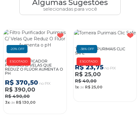
Algumas Sugestões
selecionadas para você
TORNEIRA PURIMAIS CLIC
-20% OFF
-38% OFF
SAFE
FILTRO PURIFICADOR
ESGOTADO
ESGOTADO
PURIMAIS C/ VELAS QUE
R$ 23,75
no PIX
REDUZ O FLÚOR AUMENTA O
PH
R$ 25,00
R$ 40,00
R$ 370,50
no PIX
1x
de
R$ 25,00
R$ 390,00
R$ 490,00
3x
de
R$ 130,00