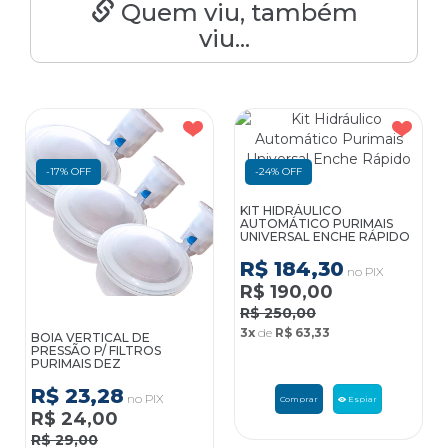
Quem viu, também
viu...
-17% OFF
-24% OFF
KIT HIDRÁULICO
AUTOMÁTICO PURIMAIS
UNIVERSAL ENCHE RÁPIDO
R$ 184,30
no PIX
R$ 190,00
R$ 250,00
3x
de
R$ 63,33
BOIA VERTICAL DE
PRESSÃO P/ FILTROS
PURIMAIS DEZ
R$ 23,28
no PIX
Comprar
Espiar
R$ 24,00
R$ 29,00