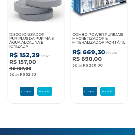
DISCO IONIZADOR
COMBO POWER PURIMAIS
PURIPLUS DA PURIMAIS
MAGNETIZADOR E
ÁGUA ALCALINA E
MINERALIZADOR PORTÁTIL
IONIZADA
R$ 669,30
no PIX
R$ 152,29
no PIX
R$ 690,00
R$ 157,00
3x
de
R$ 230,00
R$ 187,00
3x
de
R$ 52,33
Comprar
Espiar
Comprar
Espiar