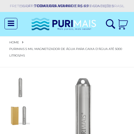
FRETE GRÁTIS
5% OFF
TODA LOJA VIA PIX
COMPRAS ACIMA DE R$ 69
CONSULTE CONDIÇÕES
PARA TODO BRASIL
Acessar
toggle
Cadastre-
navigation
se
HOME
PURIMAIS 5 MIL MAGNETIZADOR DE ÁGUA PARA CAIXA D'ÁGUA ATÉ 5000
Início
LITROS/HS
Quem
Somos
Filtros
Magnetizador
Peças
Purificadores