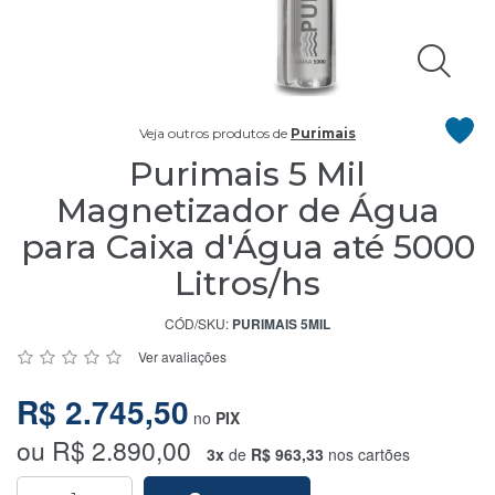
Licenciado
Central
Veja outros produtos de
Purimais
Atendimento
Purimais 5 Mil
Magnetizador de Água
(75)
9
para Caixa d'Água até 5000
9151-
4051
Litros/hs
CÓD/SKU:
PURIMAIS 5MIL
Chat
WhatsApp
Ver avaliações
R$ 2.745,50
no
PIX
Envie-
nos
ou R$ 2.890,00
3x
de
R$ 963,33
nos cartões
uma
mensagem