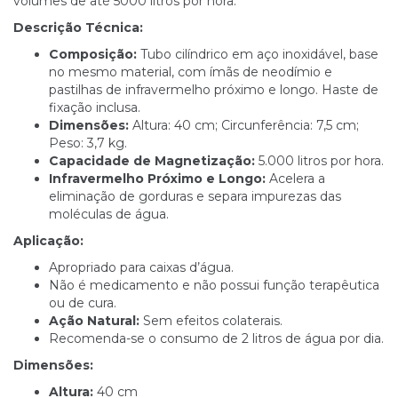
volumes de até 5000 litros por hora.
Descrição Técnica:
Composição:
Tubo cilíndrico em aço inoxidável, base
no mesmo material, com ímãs de neodímio e
pastilhas de infravermelho próximo e longo. Haste de
fixação inclusa.
Dimensões:
Altura: 40 cm; Circunferência: 7,5 cm;
Peso: 3,7 kg.
Capacidade de Magnetização:
5.000 litros por hora.
Infravermelho Próximo e Longo:
Acelera a
eliminação de gorduras e separa impurezas das
moléculas de água.
Aplicação:
Apropriado para caixas d’água.
Não é medicamento e não possui função terapêutica
ou de cura.
Ação Natural:
Sem efeitos colaterais.
Recomenda-se o consumo de 2 litros de água por dia.
Dimensões:
Altura:
40 cm