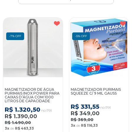
-7% OFF
-5% OFF
MAGNETIZADOR DE ÁGUA
MAGNETIZADOR PURIMAIS
PURIMAIS INOX POWER PARA
SQUEEZE C/ 9 MIL GAUSS
CAIXAS D’ÁGUA COM 1000
LITROS DE CAPACIDADE
R$ 331,55
no PIX
R$ 1.320,50
no PIX
R$ 349,00
R$ 1.390,00
R$ 369,00
R$ 1.490,00
3x
de
R$ 116,33
3x
de
R$ 463,33