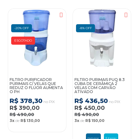
-20% OFF
-8% OFF
ESGOTADO
FILTRO PURIFICADOR
FILTRO PURIMAIS PUQ 8.3
F
PURIMAIS C/ VELAS QUE
CUBA DE CERÂMICA 2
P
REDUZ O FLÚOR AUMENTA
VELAS COM CARVÃO
R
O PH
ATIVADO
R$ 378,30
R$ 436,50
no PIX
no PIX
R$ 390,00
R$ 450,00
R$ 490,00
R$ 490,00
3
3x
de
R$ 130,00
3x
de
R$ 150,00
Comprar
Espiar