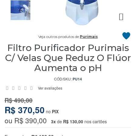
Licenciado
Central
Veja outros produtos de
Purimais
Atendimento
Filtro Purificador Purimais
C/ Velas Que Reduz O Flúor
(75)
9
Aumenta o pH
9151-
4051
CÓD/SKU:
PU14
Ver avaliações
Chat
WhatsApp
R$ 490,00
R$ 370,50
no
PIX
Envie-
ou R$ 390,00
nos
3x
de
R$ 130,00
nos cartões
uma
mensagem