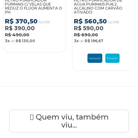
FILTRO PURIFICADOR
FILTRO PURIFICADOR DE
PURIMAIS C/ VELAS QUE
ÁGUA PURIMAIS PU6.2
REDUZ O FLÚOR AUMENTA O
ALCALINO COM CARVÃO
PH
ATIVADO
R$ 370,50
R$ 560,50
no PIX
no PIX
R$ 390,00
R$ 590,00
R$ 490,00
R$ 690,00
3x
de
R$ 130,00
3x
de
R$ 196,67
Comprar
Espiar
Quem viu, também
viu...