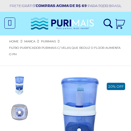
FRETE GRÁTIS
COMPRAS ACIMA DE R$ 69
PARA TODO BRASIL
Acessar
toggle
Cadastre-
navigation
se
HOME
MARCA
PURIMAIS
FILTRO PURIFICADOR PURIMAIS C/ VELAS QUE REDUZ O FLÚOR AUMENTA
Início
O PH
Quem
Somos
Filtros
20% OFF
Magnetizador
Peças
Purificadores